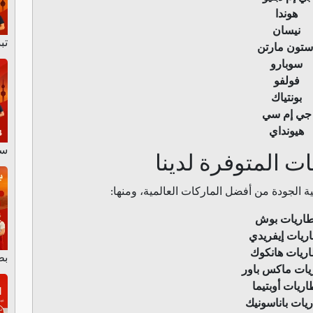
هوندا
نيسان
تب
ستون مارتن
سوبارو
فولفو
بونتياك
جي إم سي
هيونداي
سيا
ات المتوفرة لدينا
ة الجودة من أفضل الماركات العالمية، ومنها:
طاريات بوش
ريات إيفريدي
اريات هانكوك
بط
يات ماكس باور
اريات أوبتيما
يات باناسونيك