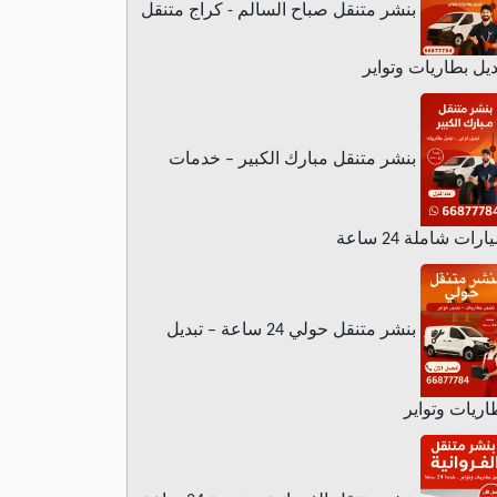
بنشر متنقل صباح السالم - كراج متنقل
ديل بطاريات وتواير
بنشر متنقل مبارك الكبير – خدمات
رات شاملة 24 ساعة
بنشر متنقل حولي 24 ساعة – تبديل
اريات وتواير