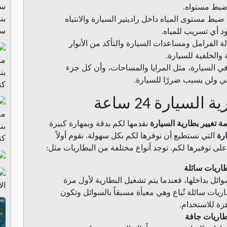
بط مستواه.
بن
بط مستوى المياه داخل راديتير السيارة والانتباه
سيا
د أي تسريب للمياه.
 الفرامل ومساعدات السيارة والتأكد من الأنوار
 والخلفية للسيارة.
ي السيارة، مثل المرايا والمساحات، وأن كل جزء
 ولن يسبب ضررًا للسيارة.
كن
لسيارة 24 ساعة
ة تغيير بطارية السيارة
نقدمها لكم بدقة وبمهارة كبيرة
رة
التي نستطيع أن نوفرها لكم بكل سهولة. نقوم أولاً
كن
لى توفيرها لكم. توجد أنواع مختلفة من البطاريات مثل:
اريات سائلة
وائل بداخلها، فعندما يتم تشغيل البطارية لأول مرة
الا
اريات سائلة تُباع وهي معبأة مسبقاً بالسوائل وتكون
زة للاستخدام.
طاريات جافة