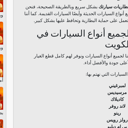
بطاريات سيارتك
بشكل سريع وبالطريقة الصحيحة، فنحن
نواع السيارات الحديثة وأيضًا السيارات القديمة. كما أننا
وبط
عمل على حماية البطارية وتحافظ عليها بشكل كبير.
جميع أنواع السيارات في
لكويت
وبط
ا لجميع أنواع السيارات ونوفر لهم كامل قطع الغيار
أعلى جودة والأفضل أداء.
لسيارات التي نهتم بها:
أما
لمبرغيني
مرسيديس
كاديلاك
لاند روفر
بطا
رينو
رولز رويس
بي إم دبليو