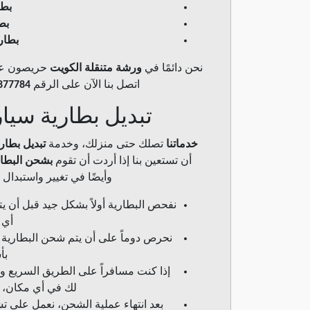
بطا
بط
بطار
نحن دائمًا في
ورشة متنقلة الكويت
حريصون على
اتصل بنا الآن على الرقم
877784
تبديل بطارية سيار
خدماتنا
تصلك حتى منزلك، وخدمة
تبديل بطار
أن تستعين بنا إذا أردت أن تقوم
بشحن البطار
وأيضًا في تغيير واستبدال ا
نفحص البطارية أولاً بشكل جيد قبل أن ي
أي 
نحرص دوماً على أن يتم شحن البطارية 
بأ
إذا كنت مسافراً على الطريق السريع و
لك في أي مكان، 
بعد انتهاء عملية الشحن، نعمل على تش