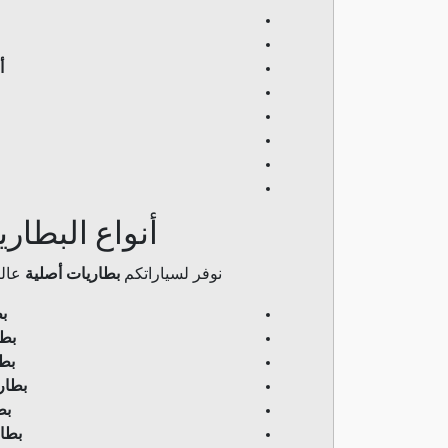
أ
أنواع البطاري
نوفر لسياراتكم
بطاريات أصلية
عالي
ب
بطا
بط
بطار
بط
بطار