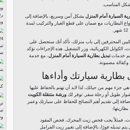
شكل المناسب.
رق
رية السيارة أمام المنزل
بشكل آمن وسريع، بالإضافة إلى
وبط
واع البطاريات مع ضمان على قطع الغيار والتركيب لمدة
12 شهر.
يكيين المحترفين إلى باب منزلك، تأكد أنك ستحصل على
، الكوابل الكهربائية، وزر التشغيل. هذه الإجراءات تؤكد
سا
ديم خدمات
تبديل بطارية السيارة أمام المنزل
، مع خدمة
وكفالة مضمونة.
بن
بطارية سيارتك وأداءها
كراج مت
ي جزء مهم من حياتك، لذا لابد أن تهتم بالحفاظ عليها
شوار طويل أو رحلة سفر. توفر لك
ورشة متنقلة الكويت
ضافة إلى تقديم أهم النصائح للحفاظ على سيارتك وعمر
بطاريتها:
تب
وفح
سيات، فمثلاً يجب فحص زيت المحرك، فحص المقود
تم تبديله فورًا، بالإضافة إلى تغيير زيت الفرامل